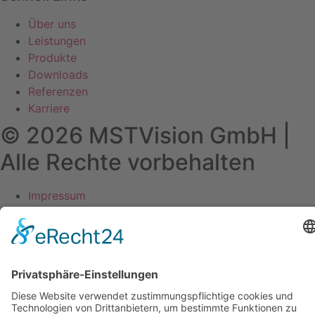
Über uns
Leistungen
Produkte
Downloads
Referenzen
Karriere
© 2026 MSTVision GmbH |
Alle Rechte vorbehalten
Impressum
Datenschutz­erklärung